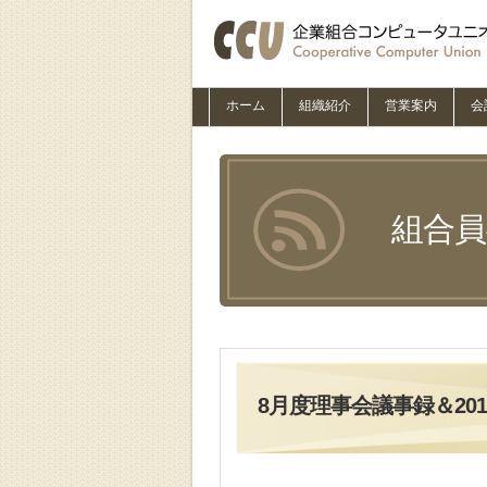
ホーム
組織紹介
営業案内
会
組合
8月度理事会議事録＆20