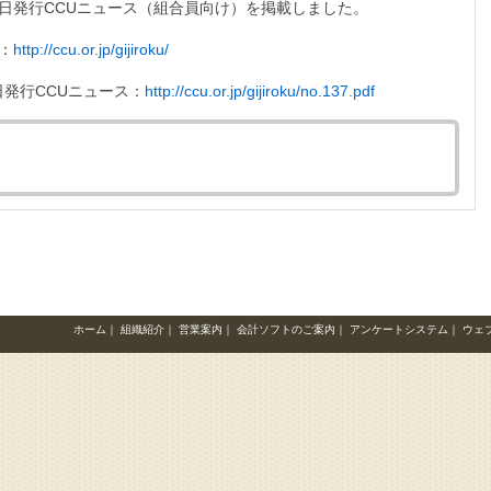
26日発行CCUニュース（組合員向け）を掲載しました。
：
http://ccu.or.jp/gijiroku/
日発行CCUニュース：
http://ccu.or.jp/gijiroku/no.137.pdf
ホーム
｜
組織紹介
｜
営業案内
｜
会計ソフトのご案内
｜
アンケートシステム
｜
ウェ