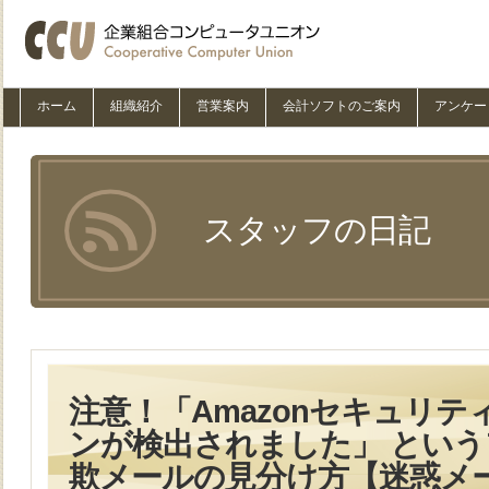
ホーム
組織紹介
営業案内
会計ソフトのご案内
アンケー
スタッフの日記
注意！「Amazonセキュリ
ンが検出されました」 とい
欺メールの見分け方【迷惑メ