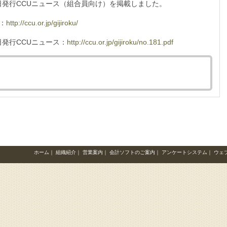
5日発行CCUニュース（組合員向け）を掲載しました。
：
http://ccu.or.jp/gijiroku/
日発行CCUニュース：
http://ccu.or.jp/gijiroku/no.181.pdf
ホーム
｜
組織紹介
｜
営業案内
｜
会計ソフトのご案内
｜
アンケートシステム
｜
ウェ