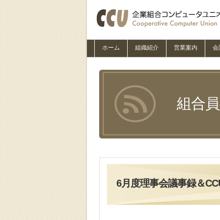
ホーム
組織紹介
営業案内
会
組合
6月度理事会議事録＆CCU