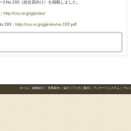
スNo.193（組合員向け）を掲載しました。
：
http://ccu.or.jp/gijiroku/
.193：
http://ccu.or.jp/gijiroku/no.193.pdf
ホーム
｜
組織紹介
｜
営業案内
｜
会計ソフトのご案内
｜
アンケートシステム
｜
ウェ