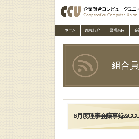
ホーム
組織紹介
営業案内
会
組合
6月度理事会議事録&CCU