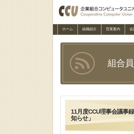
ホーム
組織紹介
営業案内
会
組合
11月度CCU理事会議事
知らせ」