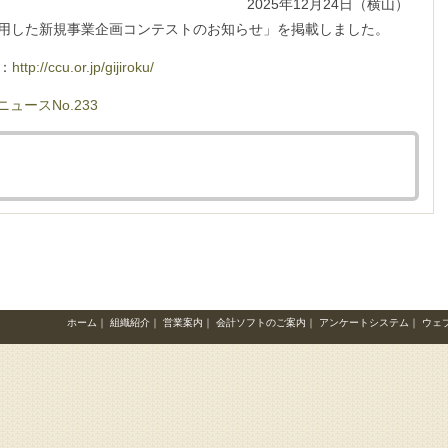
2025年12月24日（横山）
を活用した新規事業企画コンテストのお知らせ」を掲載しました。
：
http://ccu.or.jp/gijiroku/
ュースNo.233
ホーム
｜
組織紹介
｜
営業案内
｜
会計ソフトのご案内
｜
アンケートシステム
｜
ウェ